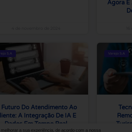
Agora E 
D
4 de novembro de 2024
16
rejo S.A
Varejo S.A
 Futuro Do Atendimento Ao
Tecn
liente: A Integração De IA E
Remo
Dados Em Tempo Real
Turis
ra melhorar a sua experiência, de acordo com a nossa