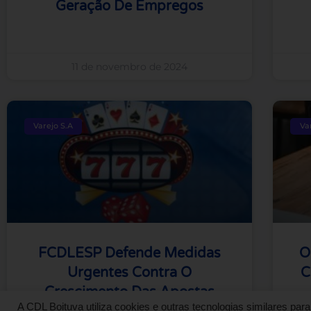
Geração De Empregos
11 de novembro de 2024
Varejo S.A
Va
FCDLESP Defende Medidas
O
Urgentes Contra O
C
Crescimento Das Apostas
A CDL Boituva utiliza cookies e outras tecnologias similares pa