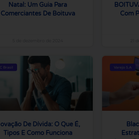
Natal: Um Guia Para
BOITUVA:
Comerciantes De Boituva
Com P
5 de dezembro de 2024
21 
C Brasil
Varejo S.A
ovação De Dívida: O Que É,
Blac
Tipos E Como Funciona
Estra