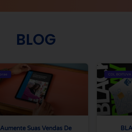
BLOG
brae
CDL BOITUVA
Aumente Suas Vendas De
BLA