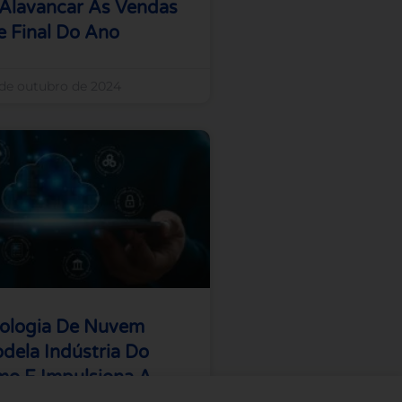
Alavancar As Vendas
e Final Do Ano
 de outubro de 2024
ologia De Nuvem
dela Indústria Do
mo E Impulsiona A