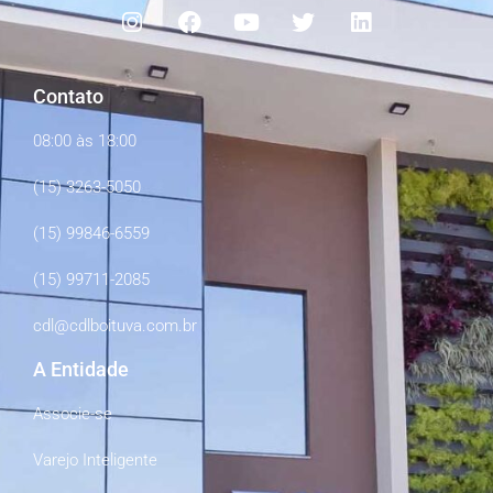
Contato
08:00 às 18:00
(15) 3263-5050
(15) 99846-6559
(15) 99711-2085
cdl@cdlboituva.com.br
A Entidade
Associe-se
Varejo Inteligente