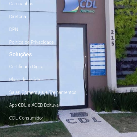
Campanhas
Diretoria
DPN
Politica de Privacidade
Soluções
Certificado Digital
Plano de Saúde
Salas Comerciais e Treinamentos
App CDL e ACEB Boituva
CDL Consumidor