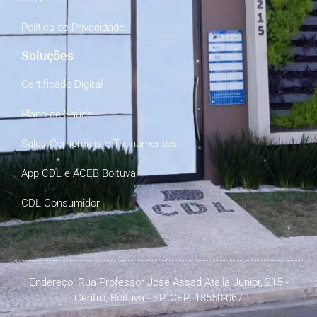
Politica de Privacidade
Soluções
Certificado Digital
Plano de Saúde
Salas Comerciais e Treinamentos
App CDL e ACEB Boituva
CDL Consumidor
Endereço: Rua Professor José Assad Atalla Junior, 215 -
Centro, Boituva - SP. CEP: 18550-067