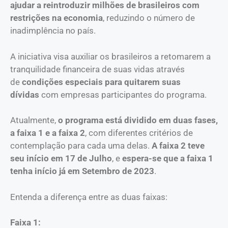
ajudar a reintroduzir milhões de brasileiros com
restrições na economia
, reduzindo o número de
inadimplência no país.
A iniciativa visa auxilia
r
os brasileiros a retomarem a
tranquilidade financeira de suas vidas através
de
condições especiais para quitarem suas
dívidas
com empresas participantes do programa.
Atualmente,
o programa está dividido em duas fases,
a faixa 1 e a faixa 2
, com diferentes critérios de
contemplação para cada
uma
delas.
A faixa 2 teve
seu início em 17 de Julho
, e
espera-se que a faixa 1
tenha início já em Setembro de 2023
.
Entenda
a difere
nça
entre as duas faixas:
Faixa 1: