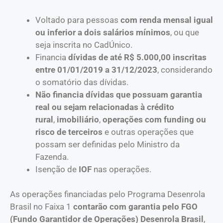
Voltado para
pessoas
com renda mensal
igual
ou inferior a
dois
salários mínimos
,
ou
que
seja
inscrit
a
no
CadÚnico.
Financia
dívidas de até R$ 5.000,00
inscritas
entre 01/01/2019
a
31/12/2023
, considerando
o somat
ório das dívidas
.
Não financia dívidas
que possuam garantia
real ou sejam relacionadas à
crédito
rural
,
imobiliário
,
operações com
funding
ou
risco de terceiros
e outras operações que
possam ser definidas pelo Ministro da
Fazenda
.
Isenção de
IOF
nas operações.
As operações financiadas pelo Programa Desenrola
Brasil no Faixa 1
contarão com garantia pelo FGO
(Fundo Garantidor de Operações) Desenrola Brasil
,