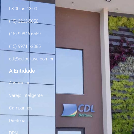
08:00 às 18:00
(15) 3263-5050
(15) 99846-6559
(15) 99711-2085
cdl@cdlboituva.com.br
A Entidade
Associe-se
Varejo Inteligente
Campanhas
Diretoria
DPN