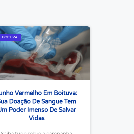
L BOITUVA
unho Vermelho Em Boituva:
Sua Doação De Sangue Tem
Um Poder Imenso De Salvar
Vidas
Saiba tudo sobre a campanha