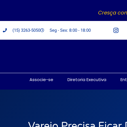
Cresça com
(15) 3263-5050
Seg - Sex: 8:00 - 18:00
Associe-se
Diretoria Executiva
En
Varejo Precisa Ficar