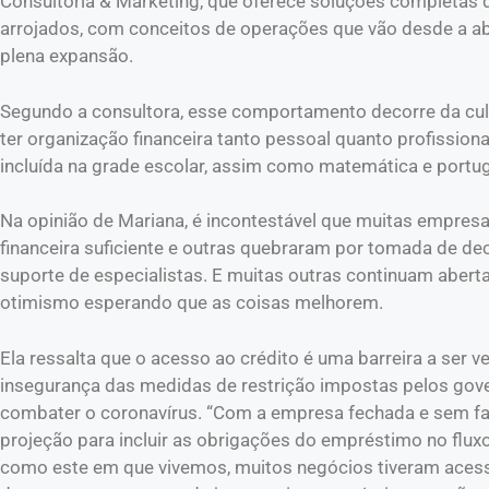
Consultoria & Marketing, que oferece soluções completas
arrojados, com conceitos de operações que vão desde a ab
plena expansão.
Segundo a consultora, esse comportamento decorre da cult
ter organização financeira tanto pessoal quanto profissiona
incluída na grade escolar, assim como matemática e portug
Na opinião de Mariana, é incontestável que muitas empres
financeira suficiente e outras quebraram por tomada de dec
suporte de especialistas. E muitas outras continuam abert
otimismo esperando que as coisas melhorem.
Ela ressalta que o acesso ao crédito é uma barreira a ser v
insegurança das medidas de restrição impostas pelos gove
combater o coronavírus. “Com a empresa fechada e sem fa
projeção para incluir as obrigações do empréstimo no fluxo
como este em que vivemos, muitos negócios tiveram acesso