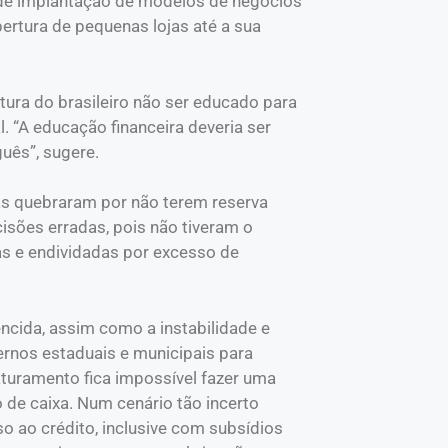
 de implantação de modelos de negócios
ertura de pequenas lojas até a sua
ura do brasileiro não ser educado para
l. “A educação financeira deveria ser
uês”, sugere.
as quebraram por não terem reserva
isões erradas, pois não tiveram o
as e endividadas por excesso de
encida, assim como a instabilidade e
rnos estaduais e municipais para
turamento fica impossível fazer uma
 de caixa. Num cenário tão incerto
 ao crédito, inclusive com subsídios