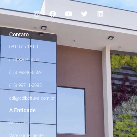
Contato
08:00 às 18:00
(15) 3263-5050
(15) 99846-6559
(15) 99711-2085
cdl@cdlboituva.com.br
A Entidade
Associe-se
Varejo Inteligente