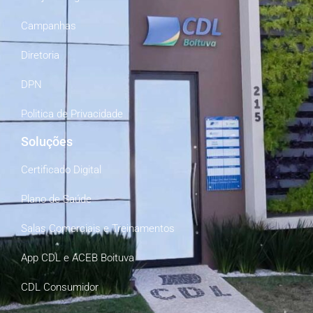
Campanhas
Diretoria
DPN
Politica de Privacidade
Soluções
Certificado Digital
Plano de Saúde
Salas Comerciais e Treinamentos
App CDL e ACEB Boituva
CDL Consumidor