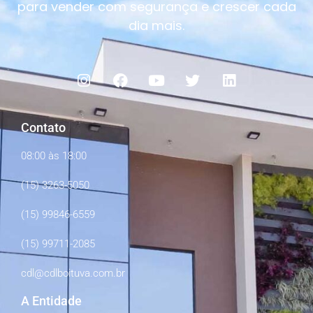
para vender com segurança e crescer cada
dia mais.
Contato
08:00 às 18:00
(15) 3263-5050
(15) 99846-6559
(15) 99711-2085
cdl@cdlboituva.com.br
A Entidade