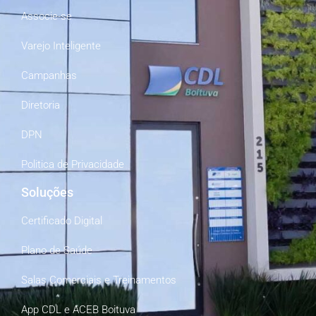
Associe-se
Varejo Inteligente
Campanhas
Diretoria
DPN
Politica de Privacidade
Soluções
Certificado Digital
Plano de Saúde
Salas Comerciais e Treinamentos
App CDL e ACEB Boituva