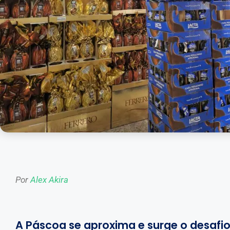
Por
Alex Akira
A Páscoa se aproxima e surge o desafio