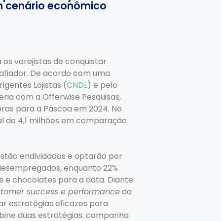
m cenário econômico
os varejistas de conquistar
afiador. De acordo com uma
igentes Lojistas (
CNDL
) e pelo
eria com a Offerwise Pesquisas,
pras para a Páscoa em 2024. No
l de 4,1 milhões em comparação
stão endividados e optarão por
o desempregados, enquanto 22%
 e chocolates para a data. Diante
stomer success e performance
da
ar estratégias eficazes para
bine duas estratégias: campanha