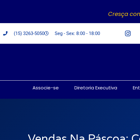
Cresça com
(15) 3263-5050
Seg - Sex: 8:00 - 18:00
Associe-se
Diretoria Executiva
En
Vendas Na Páscoa: 