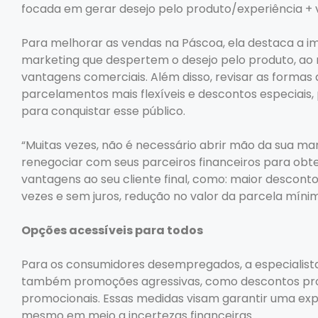
focada em gerar desejo pelo produto/experiência + 
Para melhorar as vendas na Páscoa, ela destaca a 
marketing que despertem o desejo pelo produto, 
vantagens comerciais. Além disso, revisar as forma
parcelamentos mais flexíveis e descontos especiais,
para conquistar esse público.
“Muitas vezes, não é necessário abrir mão da sua m
renegociar com seus parceiros financeiros para obt
vantagens ao seu cliente final, como: maior descon
vezes e sem juros, redução no valor da parcela mínim
Opções acessíveis para todos
Para os consumidores desempregados, a especialis
também promoções agressivas, como descontos pro
promocionais. Essas medidas visam garantir uma exp
mesmo em meio a incertezas financeiras.