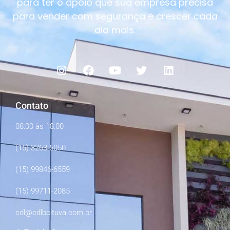
para ter o apoio que sua empresa precisa
para vender com segurança e crescer cada
dia mais.
Contato
08:00 às 18:00
(15) 3263-5050
(15) 99846-6559
(15) 99711-2085
cdl@cdlboituva.com.br