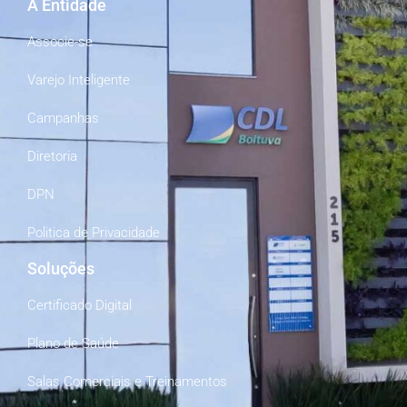
A Entidade
Associe-se
Varejo Inteligente
Campanhas
Diretoria
DPN
Politica de Privacidade
Soluções
Certificado Digital
Plano de Saúde
Salas Comerciais e Treinamentos