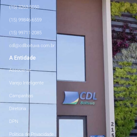
(15) 3263-5050
(15) 99846-6559
(15) 99711-2085
cdl@cdlboituva.com.br
A Entidade
Associe-se
Varejo Inteligente
Campanhas
Diretoria
DPN
Politica de Privacidade