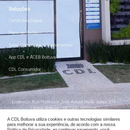
Soluções
Certificado Digital
Plano de Saúde
Salas Comerciais e Treinamentos
App CDL e ACEB Boituva
CDL Consumidor
Endereço: Rua Professor José Assad Atalla Junior, 215 -
Centro, Boituva - SP. CEP: 18550-067
A CDL Boituva utiliza cookies e outras tecnologias similares
para melhorar a sua experiência, de acordo com a nossa
Politica de Privacidade
, ao continuar navegando, você